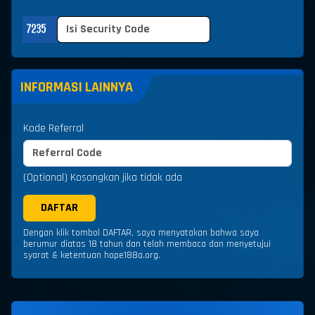
INFORMASI LAINNYA
Kode Referral
(Optional) Kosongkan jika tidak ada
DAFTAR
Dengan klik tombol DAFTAR, saya menyatakan bahwa saya
berumur diatas 18 tahun dan telah membaca dan menyetujui
syarat & ketentuan hope188a.org.