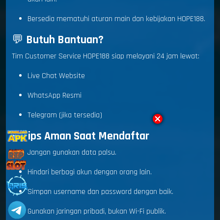
Bersedia mematuhi aturan main dan kebijakan HOPE188.
💬
Butuh Bantuan?
Tim Customer Service HOPE188 siap melayani 24 jam lewat:
Live Chat Website
WhatsApp Resmi
Telegram (jika tersedia)
🔒
Tips Aman Saat Mendaftar
Jangan gunakan data palsu.
Hindari berbagi akun dengan orang lain.
Simpan username dan password dengan baik.
Gunakan jaringan pribadi, bukan Wi-Fi publik.