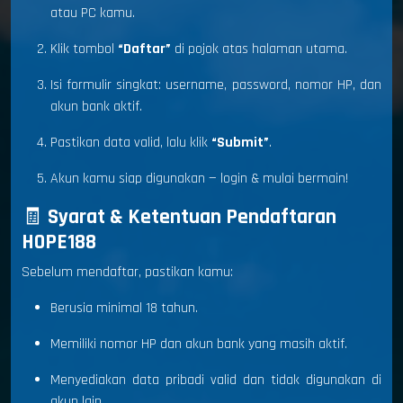
atau PC kamu.
Klik tombol
“Daftar”
di pojok atas halaman utama.
Isi formulir singkat: username, password, nomor HP, dan
akun bank aktif.
Pastikan data valid, lalu klik
“Submit”
.
Akun kamu siap digunakan — login & mulai bermain!
🧾
Syarat & Ketentuan Pendaftaran
HOPE188
Sebelum mendaftar, pastikan kamu:
Berusia minimal 18 tahun.
Memiliki nomor HP dan akun bank yang masih aktif.
Menyediakan data pribadi valid dan tidak digunakan di
akun lain.