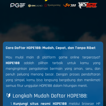
Cara Daftar HOPE188: Mudah, Cepat, dan Tanpa Ribet
Mau mulai main di platform game online terpercaya?
HOPE188
adalah pilihan terbaik untuk kamu yang
menginginkan pengalaman bermain yang aman, seru, dan
penuh peluang menang besar. Dengan proses pendaftaran
yang simpel, kamu bisa langsung bergabung dan menikmati
semua fitur unggulan HOPE188 dalam hitungan menit.
🔰 Langkah Mudah Daftar HOPE188:
Kunjungi situs resmi HOPE188
melalui browser HP